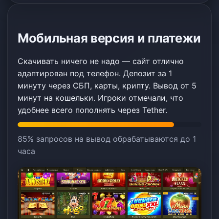
Мобильная версия и платежи
Скачивать ничего не надо — сайт отлично
адаптирован под телефон. Депозит за 1
минуту через СБП, карты, крипту. Вывод от 5
минут на кошельки. Игроки отмечали, что
удобнее всего пополнять через Tether.
85% запросов на вывод обрабатываются до 1
часа