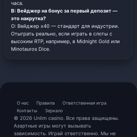
часа.
В: Вейджер на бонус за первый депозит —
это накрутка?
О: Вейджер x40 — стандарт для индустрии.
Отыграть реально, если играть в слоты с
высоким RTP, например, в Midnight Gold или
Minotauros Dice.
О нас
Правила
Ответственная игра
Контакты
Зеркало
© 2026 Unlim casino. Все права защищены.
Азартные игры могут вызывать
зависимость. Играй ответственно. Мы не