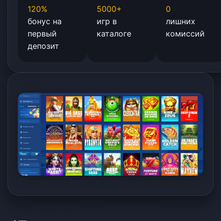
120%
5000+
0
бонус на
игр в
лишних
первый
каталоге
комиссий
депозит