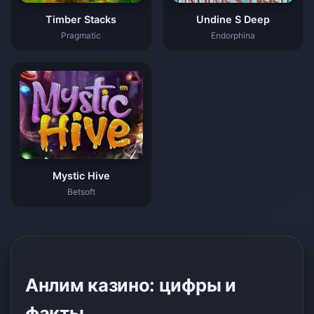
Timber Stacks
Undine S Deep
Pragmatic
Endorphina
Mystic Hive
Betsoft
Анлим казино: цифры и
факты