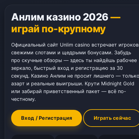
Анлим казино 2026
—
играй по-крупному
Официальный сайт Unlim casino встречает игроков
свежими слотами и щедрыми бонусами. Забудь
про скучные обзоры — здесь ты найдёшь рабочее
зеркало, быстрый вход и регистрацию за 30
секунд. Казино Анлим не просит лишнего — тольк
азарт и реальные выигрыши. Крути Midnight Gold
или забирай приветственный пакет — всё по-
честному.
Вход / Регистрация
Играть сейчас